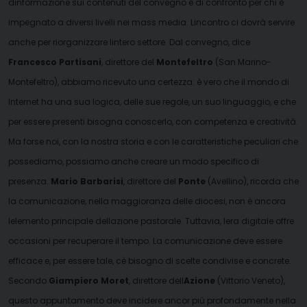
dinformazione sui contenuti del convegno e di confronto per chi è
impegnato a diversi livelli nei mass media. Lincontro ci dovrà servire
anche per riorganizzare lintero settore. Dal convegno, dice
Francesco Partisani
, direttore del
Montefeltro
(San Marino-
Montefeltro), abbiamo ricevuto una certezza: è vero che il mondo di
Internet ha una sua logica, delle sue regole, un suo linguaggio, e che
per essere presenti bisogna conoscerlo, con competenza e creatività.
Ma forse noi, con la nostra storia e con le caratteristiche peculiari che
possediamo, possiamo anche creare un modo specifico di
presenza.
Mario Barbarisi
, direttore del
Ponte
(Avellino), ricorda che
l
a comunicazione, nella maggioranza delle diocesi, non è ancora
lelemento principale dellazione pastorale. Tuttavia, lera digitale offre
occasioni per recuperare il tempo. La comunicazione deve essere
efficace e, per essere tale, cè bisogno di scelte condivise e concrete.
Secondo
Giampiero Moret
, direttore dell
Azione
(Vittorio Veneto),
questo appuntamento deve incidere ancor più profondamente nella