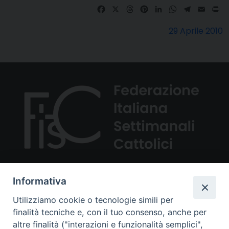
Facebook
X
Threads
Pinterest
LinkedIn
WhatsApp
Telegra
Email
Pr
29 Aprile 2010
Informativa
Utilizziamo cookie o tecnologie simili per
finalità tecniche e, con il tuo consenso, anche per
Via Aurelia 468, 00165 ROMA
altre finalità ("interazioni e funzionalità semplici",