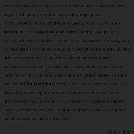
pastorale delle nostre Chiese, dando loro un deciso orientamento
digitale. E in questo anche la nostra deve impegnarsi
maggiormente.
Una constatazione, questa, condivisa da
Gino
Mecca
, direttore dell
Araldo Abruzzese
(Teramo-Atri), il quale
evidenzia la necessità di un rinnovato e più consapevole impegno a
far crescere il nostro territorio sul piano degli strumenti e della qualità
nella comunicazione. Di qui, lintenzione di stimolare il clero
diocesano, i movimenti e le associazioni per unattenzione nuova
verso la comunicazione (in specie quella digitale).
Per
Marco Zeni
,
direttore di
Vita Trentina
(Trento), alcune buone idee ed esperienze
presentate al convegno che vanno nella direzione di realizzare
unefficace strategia comunicativa missionaria porrebbero essere
riprese e rafforzate, così da diventare strumento condiviso capace
dincidere sulla cultura della società.
condividi su