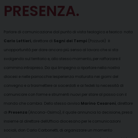
PRESENZA.
Parlare di comunicazione dal punto di vista teologico e teorico  nota
Carlo Lettieri
, direttore di
Segni dei Tempi
(Pozzuoli)  è
unopportunità per dare ancora più senso al lavoro che si sta
svolgendo sul territorio e, allo stesso momento, per rafforzare il
cammino intrapreso. Da qui limpegno a riportare nella nostra
diocesi e nelle parrocchie lesperienza maturata nei giorni del
convegno e a trasmettere ai sacerdoti e ai fedeli la necessità di
comunicare con forme e strumenti nuovi per stare al passo con il
mondo che cambia. Dello stesso avviso
Marino Cesaroni
, direttore
di
Presenza
(Ancona-Osimo), il quale annuncia la decisione, presa
insieme al direttore dellUfficio diocesano per le comunicazioni
sociali, don Carlo Carbonetti, di organizzare un momento