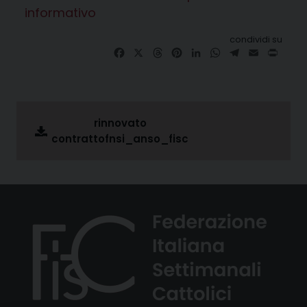
informativo
condividi su
Facebook
X
Threads
Pinterest
LinkedIn
WhatsApp
Telegram
Email
Print
rinnovato
contrattofnsi_anso_fisc