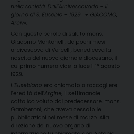
nella società. Dall’Arcivescovado – il
giorno di S. Eusebio – 1929 + GIACOMO,
Arciv».
Con queste parole di saluto mons.
Giacomo Montanelli, da pochi mesi
arcivescovo di Vercelli, benediceva la
nascita del nuovo giornale diocesano, il
cui primo numero vide la luce il 1° agosto
1929.
L’Eusebiano
era chiamato a raccogliere
l’eredità dell’
Argine,
il settimanale
cattolico voluto dal predecessore, mons.
Gamberoni, che aveva cessato le
pubblicazioni nel mese di marzo. Alla
direzione del nuovo organo di
informazione fu chiamato don Antonio