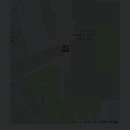
Leaflet
|
©
OpenStreetMap