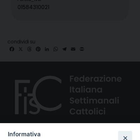
01584310021
condividi su
Facebook
X
Threads
Pinterest
LinkedIn
WhatsApp
Telegram
Email
Print
Informativa