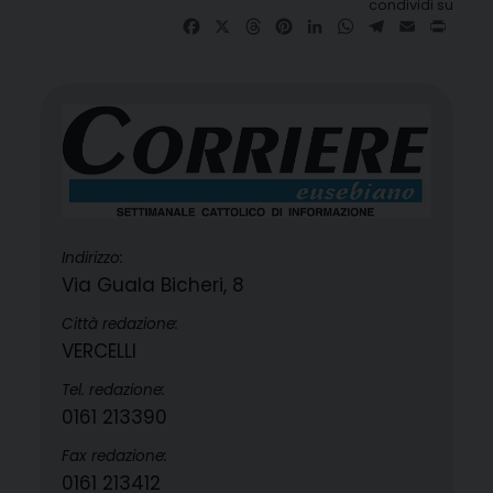
condividi su
Facebook
X
Threads
Pinterest
LinkedIn
WhatsApp
Telegram
Email
Print
Indirizzo:
Via Guala Bicheri, 8
Città redazione:
VERCELLI
Tel. redazione:
0161 213390
Fax redazione:
0161 213412