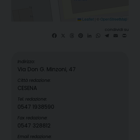
Leaflet
|
©
OpenStreetMap
condividi su
Facebook
X
Threads
Pinterest
LinkedIn
WhatsApp
Telegram
Email
Print
Indirizzo:
Via Don G. Minzoni, 47
Città redazione:
CESENA
Tel. redazione:
0547 1938590
Fax redazione:
0547 328812
Email redazione: