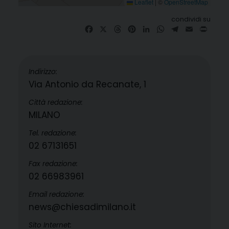
Leaflet
|
©
OpenStreetMap
condividi su
Facebook
X
Threads
Pinterest
LinkedIn
WhatsApp
Telegram
Email
Print
Indirizzo:
Via Antonio da Recanate, 1
Città redazione:
MILANO
Tel. redazione:
02 67131651
Fax redazione:
02 66983961
Email redazione:
news@chiesadimilano.it
Sito Internet: