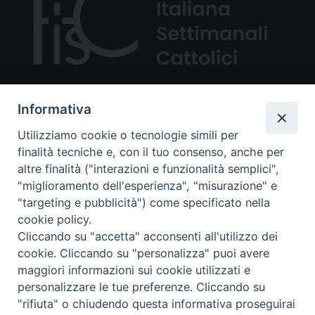
Informativa
Utilizziamo cookie o tecnologie simili per
finalità tecniche e, con il tuo consenso, anche per
Via Aurelia 468, 00165 ROMA
altre finalità ("interazioni e funzionalità semplici",
tel: +39 066638491
"miglioramento dell'esperienza", "misurazione" e
E-mail: fisc@fisc.it
"targeting e pubblicità") come specificato nella
cookie policy.
YouTube
Feed
Seguici su
Cliccando su "accetta" acconsenti all'utilizzo dei
Channel
cookie. Cliccando su "personalizza" puoi avere
maggiori informazioni sui cookie utilizzati e
Copyright © 2024 / 2025
personalizzare le tue preferenze. Cliccando su
"rifiuta" o chiudendo questa informativa proseguirai
Privacy Policy