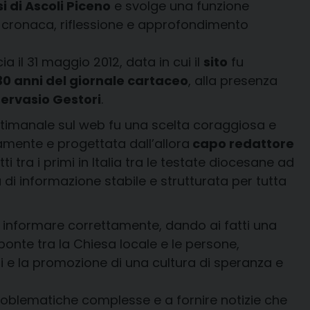
i di Ascoli Piceno
e svolge una funzione
 cronaca, riflessione e approfondimento
a il 31 maggio 2012, data in cui il
sito
fu
30 anni del giornale cartaceo
, alla presenza
ervasio Gestori
.
ettimanale sul web fu una scelta coraggiosa e
mente e progettata dall’allora
capo redattore
atti tra i primi in Italia tra le testate diocesane ad
di informazione stabile e strutturata per tutta
o informare correttamente, dando ai fatti una
 ponte tra la Chiesa locale e le persone,
 e la promozione di una cultura di speranza e
problematiche complesse e a fornire notizie che