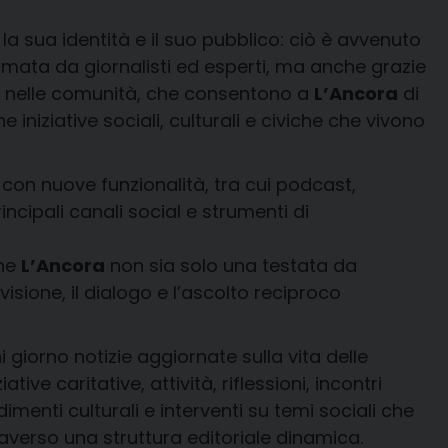
 la sua identità e il suo pubblico: ciò è avvenuto
ormata da giornalisti ed esperti, ma anche grazie
e e nelle comunità, che consentono a
L’Ancora
di
iniziative sociali, culturali e civiche che vivono
con nuove funzionalità, tra cui podcast,
cipali canali social e strumenti di
che
L’Ancora
non sia solo una testata da
sione, il dialogo e l’ascolto reciproco
i giorno notizie aggiornate sulla vita delle
ative caritative, attività, riflessioni, incontri
enti culturali e interventi su temi sociali che
averso una struttura editoriale dinamica.