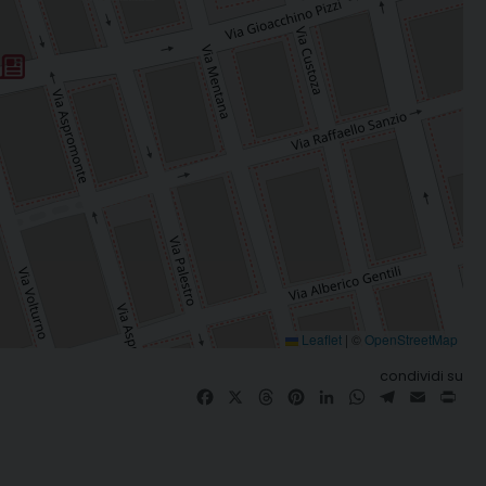
Leaflet
|
©
OpenStreetMap
condividi su
Facebook
X
Threads
Pinterest
LinkedIn
WhatsApp
Telegram
Email
Pri