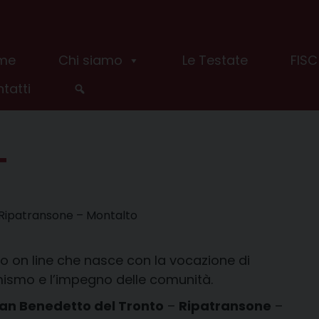
me
Chi siamo
Le Testate
FISC
tatti
T
– Ripatransone – Montalto
o on line che nasce con la vocazione di
amismo e l’impegno delle comunità.
an Benedetto del Tronto
–
Ripatransone
–