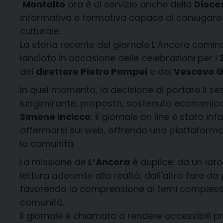
Montalto
ora è al servizio anche della
Dioces
informativa e formativa capace di coniugare
culturale.
La storia recente del giornale L’Ancora cominci
lanciato in occasione delle celebrazioni per i
del
direttore Pietro Pompei
e del
Vescovo G
In quel momento, la decisione di portare il s
lungimirante, proposta, sostenuta economica
Simone Incicco
: il giornale on line è stato inf
affermarsi sul web, offrendo una piattaforma 
la comunità.
La missione de
L’Ancora
è duplice: da un lat
lettura aderente alla realtà; dall’altro fare da
favorendo la comprensione di temi complessi
comunità.
Il giornale è chiamato a rendere accessibili 